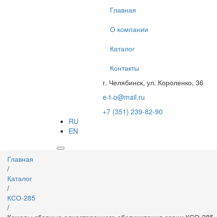
Перейти
Главная
к
основному
О компании
содержанию
Каталог
Контакты
г. Челябинск, ул. Короленко, 36
e-t-o@mail.ru
+7 (351) 239-82-90
RU
EN
Вы
Главная
здесь
/
Каталог
/
КСО-285
/