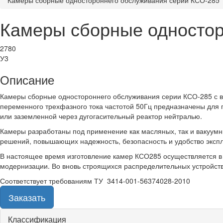
Камеры сборные одностороннего обслуживания серии КСО-285
Камеры сборные одностор
2780
У3
Описание
Камеры сборные одностороннего обслуживания серии КСО-285 с 
переменного трехфазного тока частотой 50Гц предназначены для 
или заземленной через дугогасительный реактор нейтралью.
Камеры разработаны под применение как масляных, так и вакуумн
решений, повышающих надежность, безопасность и удобство эксп
В настоящее время изготовление камер КСО285 осуществляется в
модернизации. Во вновь строящихся распределительных устройс
Соответствует требованиям ТУ 3414-001-56374028-2010
Заказать
Группа
Классификация