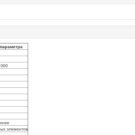
 параметра
1000
ннее
ных элементов