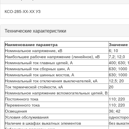
вкладок
КСО-285-ХХ-ХХ У3
характеристик
товара
Технические характеристики
Наименование параметра
Значение
Номинальное напряжение, кВ
6; 10
Наибольшее рабочее напряжение (линейное), кВ
7,2; 12,0
Номинальный ток главных цепей, А
400; 630; 
Номинальный ток сборных шин, А
630; 1000
Номинальный ток шинных мостов, А
630; 1000
Номинальный ток отключения выключателей, кА
12,5; 20
Ток термической стойкости, кА
20
Номинальное напряжение вспомогательных цепей, В:
Постоянного тока
110; 220
Переменного тока
110; 220
Освещения
36; 42
Условия обслуживания
односторо
Наличие в шкафах выкатных элементов
без выкат