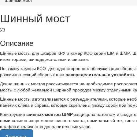
Шинный мост
Шинный мост
У3
Описание
Шинные мосты для шкафов КРУ и камер КСО серии ШМ и ШМР. Ши
изоляторами, шинодержателями и шинами.
По заказу камеры КСО для одностороннего обслуживания сборные
различных секций сборных шин
распределительных устройств
.
Длина шинных мостов рассчитывается на необходимое расположени
мосты с любой желаемой шириной проходов между отдельными к
Шинные мосты изготавливаются с разъединителями, которые необ
панелях слева и справа, которые скреплены между собой при пом
Конструкция
шинных мостов ШМР
защищена патентам и свидетел
номинальное напряжение шинного моста, номинальный ток, типы в
шкафов и количество дополнительных узлов.
Заказать