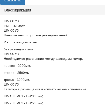
Группа
Классификация
вкладок
ШМХХ У3
характеристик
Шинный мост
товара
ШМХХ У3
Наличие или отсутствие разъединителей:
Р - с разъединителем;
без разъединителя
ШМХХ У3
Необходимое расстояние между фасадами камер:
первое - 2000мм;
второе - 2500мм;
третье - 3000мм.
ШМХХ У3
Категория размещения и климатическое исполнение
ШМ1; ШМР1 - L=2000мм;
ШМ2; ШМР2 - L=2500мм;