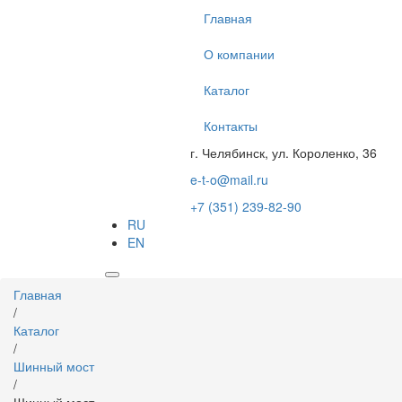
Перейти
Главная
к
основному
О компании
содержанию
Каталог
Контакты
г. Челябинск, ул. Короленко, 36
e-t-o@mail.ru
+7 (351) 239-82-90
RU
EN
Вы
Главная
здесь
/
Каталог
/
Шинный мост
/