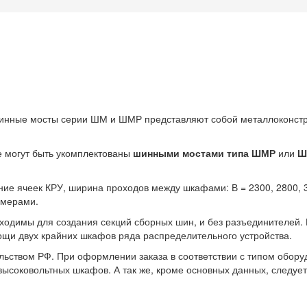
нные мосты серии ШМ и ШМР представляют собой металлоконстру
 могут быть укомплектованы
шинными мостами типа
ШМР
или
Ш
е ячеек КРУ, ширина проходов между шкафами: В = 2300, 2800, 3
амерами.
ходимы для создания секций сборных шин, и без разъединителей.
ощи двух крайних шкафов ряда распределительного устройства.
ьством РФ. При оформлении заказа в соответствии с типом оборуд
ысоковольтных шкафов. А так же, кроме основных данных, следует