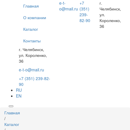
Перейти
e-t-
+7
г.
Главная
к
o@mail.ru
(351)
Челябинск,
основному
239-
ул.
О компании
содержанию
82-90
Короленко,
36
Каталог
Контакты
г. Челябинск,
ул. Короленко,
36
e-t-o@mail.ru
+7 (351) 239-82-
90
RU
EN
Вы
Главная
здесь
/
Каталог