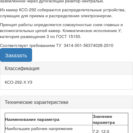
заземленной через дугогасящий реактор нейтралью.
Из камер КСО-292 собираются распределительные устройства,
служащие для приема и распределения электроэнергии.
Принцип работы определяется совокупностью схем главных и
вспомогательных цепей камер. Климатическое исполнение У,
категория размещения 3 по ГОСТ 15150.
Соответствует требованиям ТУ 3414-001-56374028-2010
Заказать
Группа
Классификация
вкладок
КСО-292-Х У3
характеристик
товара
Технические характеристики
Значение
Наименование параметра
параметра
Наибольшее рабочее напряжение
7,2; 12,0