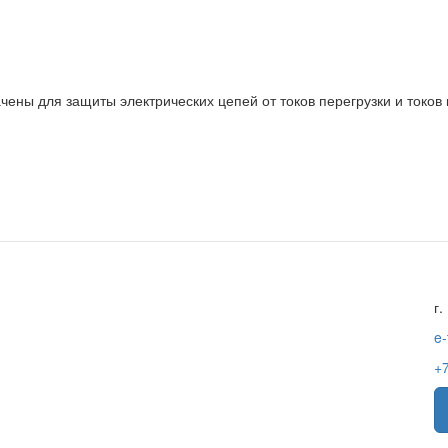
ны для защиты электрических цепей от токов перегрузки и токов 
г.
e-
+7