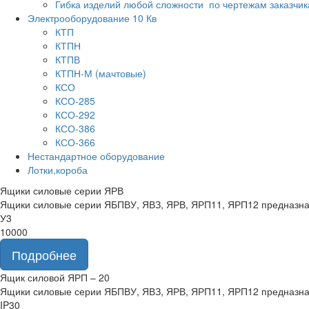
Гибка изделий любой сложности по чертежам заказчик
Электрооборудование 10 Кв
КТП
КТПН
КТПВ
КТПН-М (мачтовые)
КСО
КСО-285
КСО-292
КСО-386
КСО-366
Нестандартное оборудование
Лотки,короба
Ящики силовые серии ЯРВ
Ящики силовые серии ЯБПВУ, ЯВЗ, ЯРВ, ЯРП11, ЯРП12 предназначе
У3
10000
Подробнее
Ящик силовой ЯРП – 20
Ящики силовые серии ЯБПВУ, ЯВЗ, ЯРВ, ЯРП11, ЯРП12 предназначе
IP30