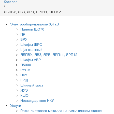
Каталог
/
ЯБПВУ, ЯВЗ, ЯРВ, ЯРП11, ЯРП12
Электрооборудование 0,4 кВ
Панели ЩО70
ПР
ВРУ
Шкафы ШРС
Щит этажный
ЯБПВУ, ЯВЗ, ЯРВ, ЯРП11, ЯРП12
Шкафы АВР
Я5000
РУСМ
ПКУ
ГРЩ
Шинный мост
ЯУЭ
КШО
Нестандартное НКУ
Услуги
Резка листового металла на гильотинном станке