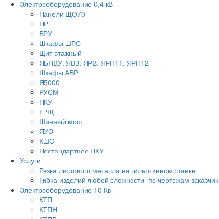
Электрооборудование 0,4 кВ
Панели ЩО70
ПР
ВРУ
Шкафы ШРС
Щит этажный
ЯБПВУ, ЯВЗ, ЯРВ, ЯРП11, ЯРП12
Шкафы АВР
Я5000
РУСМ
ПКУ
ГРЩ
Шинный мост
ЯУЭ
КШО
Нестандартное НКУ
Услуги
Резка листового металла на гильотинном станке
Гибка изделий любой сложности по чертежам заказчик
Электрооборудование 10 Кв
КТП
КТПН