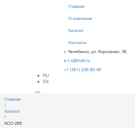
Перейти
Главная
к
основному
О компании
содержанию
Каталог
Контакты
г. Челябинск, ул. Короленко, 36
e-t-o@mail.ru
+7 (351) 239-82-90
RU
EN
Вы
Главная
здесь
/
Каталог
/
КСО-285