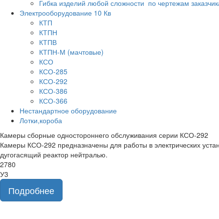
Гибка изделий любой сложности по чертежам заказчик
Электрооборудование 10 Кв
КТП
КТПН
КТПВ
КТПН-М (мачтовые)
КСО
КСО-285
КСО-292
КСО-386
КСО-366
Нестандартное оборудование
Лотки,короба
Камеры сборные одностороннего обслуживания серии КСО-292
Камеры КСО-292 предназначены для работы в электрических устано
дугогасящий реактор нейтралью.
2780
У3
Подробнее