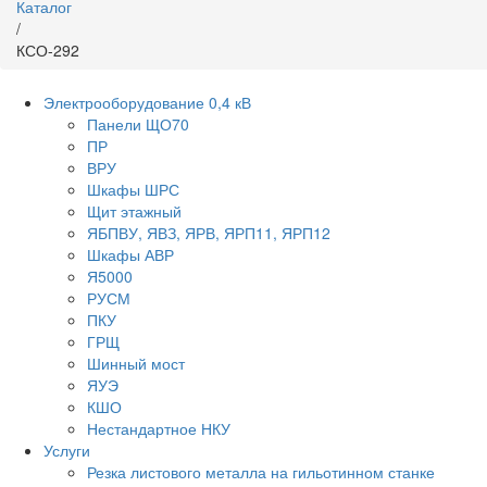
Каталог
/
КСО-292
Электрооборудование 0,4 кВ
Панели ЩО70
ПР
ВРУ
Шкафы ШРС
Щит этажный
ЯБПВУ, ЯВЗ, ЯРВ, ЯРП11, ЯРП12
Шкафы АВР
Я5000
РУСМ
ПКУ
ГРЩ
Шинный мост
ЯУЭ
КШО
Нестандартное НКУ
Услуги
Резка листового металла на гильотинном станке