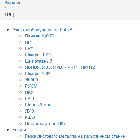
Каталог
/
ГРЩ
Электрооборудование 0,4 кВ
Панели ЩО70
ПР
ВРУ
Шкафы ШРС
Щит этажный
ЯБПВУ, ЯВЗ, ЯРВ, ЯРП11, ЯРП12
Шкафы АВР
Я5000
РУСМ
ПКУ
ГРЩ
Шинный мост
ЯУЭ
КШО
Нестандартное НКУ
Услуги
Резка листового металла на гильотинном станке