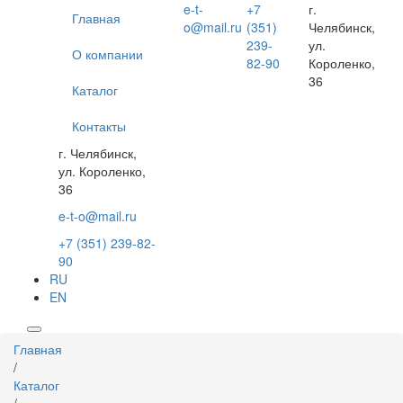
Перейти
e-t-
+7
г.
Главная
к
o@mail.ru
(351)
Челябинск,
основному
239-
ул.
О компании
содержанию
82-90
Короленко,
36
Каталог
Контакты
г. Челябинск,
ул. Короленко,
36
e-t-o@mail.ru
+7 (351) 239-82-
90
RU
EN
Вы
Главная
здесь
/
Каталог