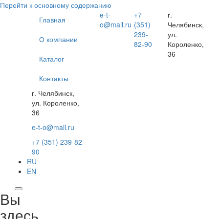
Перейти к основному содержанию
e-t-
+7
г.
Главная
o@mail.ru
(351)
Челябинск,
239-
ул.
О компании
82-90
Короленко,
36
Каталог
Контакты
г. Челябинск,
ул. Короленко,
36
e-t-o@mail.ru
+7 (351) 239-82-
90
RU
EN
Вы
здесь