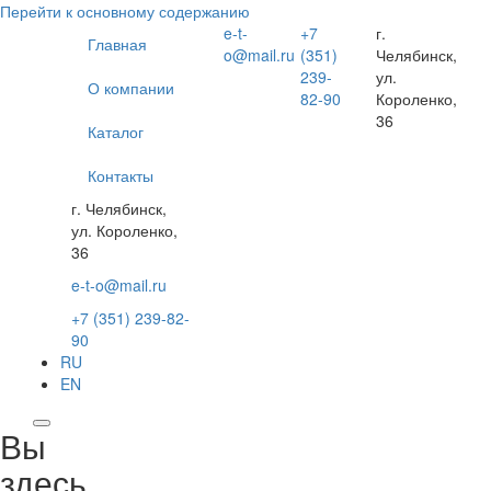
Перейти к основному содержанию
e-t-
+7
г.
Главная
o@mail.ru
(351)
Челябинск,
239-
ул.
О компании
82-90
Короленко,
36
Каталог
Контакты
г. Челябинск,
ул. Короленко,
36
e-t-o@mail.ru
+7 (351) 239-82-
90
RU
EN
Вы
здесь