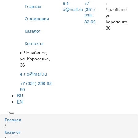
Перейти
e-t-
+7
г.
Главная
к
o@mail.ru
(351)
Челябинск,
основному
239-
ул.
О компании
содержанию
82-90
Короленко,
36
Каталог
Контакты
г. Челябинск,
ул. Короленко,
36
e-t-o@mail.ru
+7 (351) 239-82-
90
RU
EN
Вы
Главная
здесь
/
Каталог